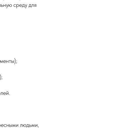
ьную среду для
менты);
;
лей.
ересными людьми,