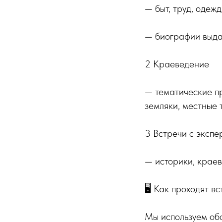
— быт, труд, одежд
— биографии выдаю
2️ Краеведение
— тематические п
земляки, местные 
3️ Встречи с эксп
— историки, краев
🖥️ Как проходят в
Мы используем об