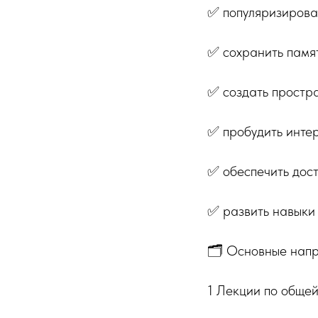
✅ популяризирова
✅ сохранить памят
✅ создать простра
✅ пробудить интер
✅ обеспечить дост
✅ развить навыки
🗂️ Основные нап
1️ Лекции по обще