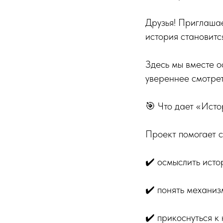
Друзья! Приглашае
история становитс
Здесь мы вместе о
увереннее смотрет
🎯 Что дает «Исто
Проект помогает 
✔️ осмыслить исто
✔️ понять механиз
✔️ прикоснуться к 