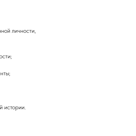
ной личности,
ости;
нты;
й истории.