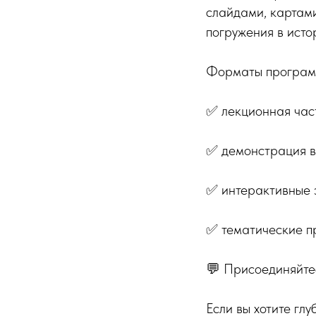
слайдами, картами
погружения в исто
Форматы програм
✅ лекционная част
✅ демонстрация ви
✅ интерактивные э
✅ тематические п
💬 Присоединяйте
Если вы хотите гл