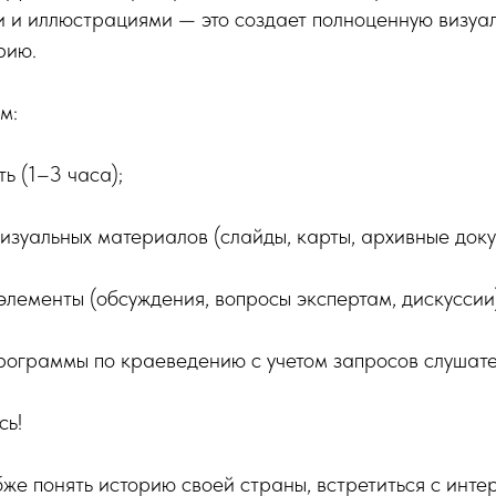
 и иллюстрациями — это создает полноценную визуал
рию.
м:
ь (1–3 часа);
зуальных материалов (слайды, карты, архивные доку
лементы (обсуждения, вопросы экспертам, дискуссии)
рограммы по краеведению с учетом запросов слушате
сь!
убже понять историю своей страны, встретиться с инт