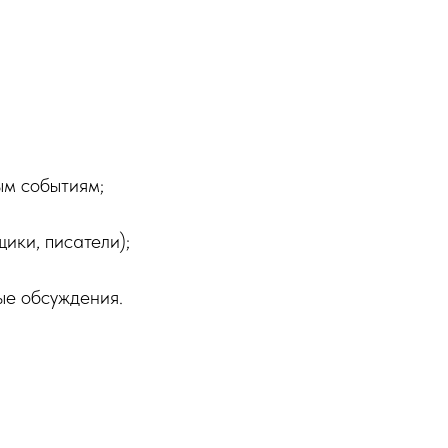
ым событиям;
ики, писатели);
ые обсуждения.