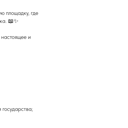
ю площадку, где
ика. 📖✨
 настоящее и
 государства;