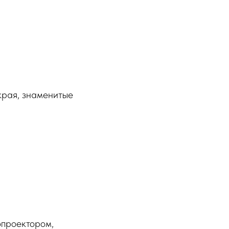
края, знаменитые
опроектором,